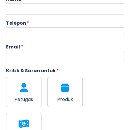
T
Telepon
*
e
l
e
p
Email
*
o
n
*
*
Kritik & Saran untuk
*
Petugas
Produk