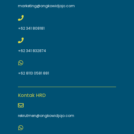
marketing@ongkowidjojo.com
+62 341 808181
+62 341 832874
+62 8113 0581 881
Kontak HRD
rekrutmen@ongkowidjojo.com