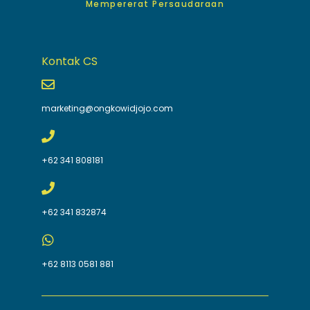
Mempererat Persaudaraan
Kontak CS
marketing@ongkowidjojo.com
+62 341 808181
+62 341 832874
+62 8113 0581 881